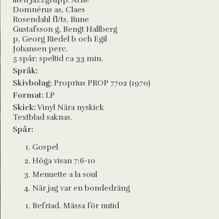
liten jazzgrupp: Arne
Domnérus as, Claes
Rosendahl fl/ts, Rune
Gustafsson g, Bengt Hallberg
p, Georg Riedel b och Egil
Johansen perc.
5 spår; speltid ca 33 min.
Språk:
Skivbolag:
Proprius PROP 7702 (1970)
Format:
LP
Skick:
Vinyl Nära nyskick
Textblad saknas.
Spår:
Gospel
Höga visan 7:6-10
Menuette a la soul
När jag var en bondedräng
Befriad. Mässa för nutid