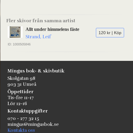
Fler skivor från samma artist
Allt under himmelens fäste
120 kr | Köp
Strand, Leif
ID: 1000505846
Mingus bok- & skivbutik
Skolgatan 98
903 31 Umeå
Öppettider
Tis-fre 11-17
Lör 12-16
Kontaktuppgifter
070 - 277 32 15
mingus@mingusbok.se
Kontakta oss