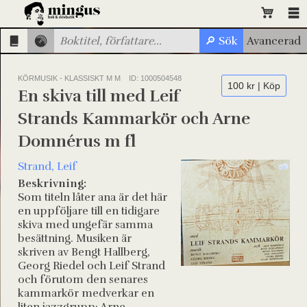
KÖRMUSIK - KLASSISKT M M
ID: 1000504548
100 kr | Köp
En skiva till med Leif
Strands Kammarkör och Arne
Domnérus m fl
Strand, Leif
Beskrivning:
Som titeln låter ana är det här
en uppföljare till en tidigare
skiva med ungefär samma
besättning. Musiken är
skriven av Bengt Hallberg,
Georg Riedel och Leif Strand
och förutom den senares
kammarkör medverkar en